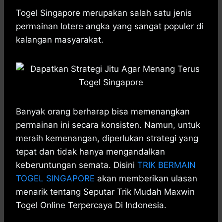
h
a
e
e
k
i
a
c
s
l
y
n
Togel Singapore merupakan salah satu jenis
t
e
s
e
p
e
permainan lotere angka yang sangat populer di
s
b
e
g
e
kalangan masyarakat.
A
o
n
r
p
o
g
a
p
k
e
m
r
Banyak orang berharap bisa memenangkan
permainan ini secara konsisten. Namun, untuk
meraih kemenangan, diperlukan strategi yang
tepat dan tidak hanya mengandalkan
keberuntungan semata. Disini
TRIK BERMAIN
TOGEL SINGAPORE
akan memberikan ulasan
menarik tentang Seputar Trik Mudah Maxwin
Togel Online Terpercaya Di Indonesia.