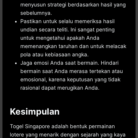
menyusun strategi berdasarkan hasil yang
sebelumnya.
Pastikan untuk selalu memeriksa hasil
undian secara teliti. Ini sangat penting
untuk mengetahui apakah Anda
memenangkan taruhan dan untuk melacak
pola atau kebiasaan angka.
Jaga emosi Anda saat bermain. Hindari
bermain saat Anda merasa tertekan atau
emosional, karena keputusan yang tidak
rasional dapat merugikan Anda.
Kesimpulan
​Togel Singapore adalah bentuk permainan
lotere yang menarik dengan sejarah yang kaya