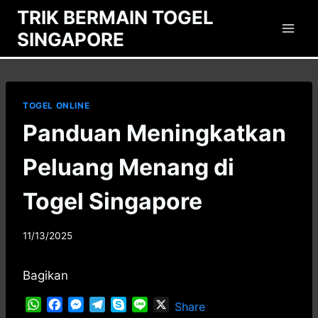
Skip
TRIK BERMAIN TOGEL
to
SINGAPORE
content
TOGEL ONLINE
Panduan Meningkatkan
Peluang Menang di
Togel Singapore
11/13/2025
Bagikan
W
F
M
T
S
L
X
Share