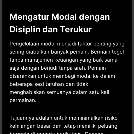
Mengatur Modal dengan
Disiplin dan Terukur
Pengelolaan modal menjadi faktor penting yang
sering diabaikan banyak pemain. Bermain togel
tanpa manajemen keuangan yang baik sama
saja dengan berjudi tanpa arah. Pemain
disarankan untuk membagi modal ke dalam
beberapa sesi taruhan dan tidak
menghabiskan semuanya dalam satu kali
permainan.
Tujuannya adalah untuk meminimalkan risiko
kehilangan besar dan tetap memiliki peluang