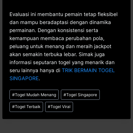
Evaluasi ini membantu pemain tetap fleksibel
dan mampu beradaptasi dengan dinamika
permainan. Dengan konsistensi serta
kemampuan membaca perubahan pola,
peluang untuk menang dan meraih jackpot
akan semakin terbuka lebar. Simak juga
informasi seputaran togel yang menarik dan
seru lainnya hanya di
TRIK BERMAIN TOGEL
SINGAPORE
.
Post
#
Togel Mudah Menang
#
Togel Singapore
Tags:
#
Togel Terbaik
#
Togel Viral