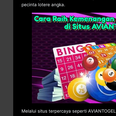
pecinta lotere angka.
Melalui situs terpercaya seperti AVIANTO