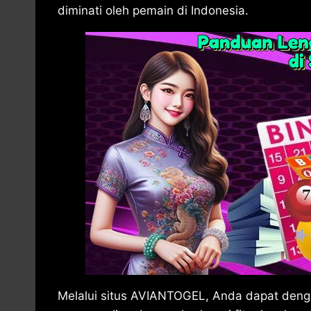
diminati oleh pemain di Indonesia.
Melalui situs AVIANTOGEL, Anda dapat den