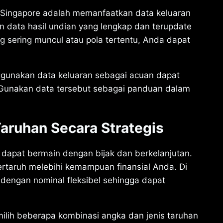
o Singapore adalah memanfaatkan data keluaran
data hasil undian yang lengkap dan terupdate
g sering muncul atau pola tertentu, Anda dapat
ggunakan data keluaran sebagai acuan dapat
Gunakan data tersebut sebagai panduan dalam
aruhan Secara Strategis
dapat bermain dengan bijak dan berkelanjutan.
ertaruh melebihi kemampuan finansial Anda. Di
engan nominal fleksibel sehingga dapat
ilih beberapa kombinasi angka dan jenis taruhan