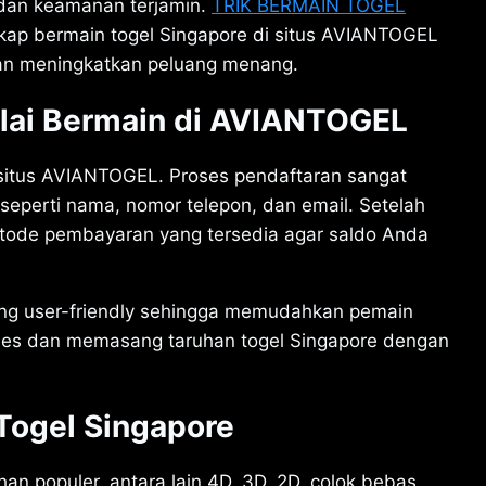
 dan keamanan terjamin.
TRIK BERMAIN TOGEL
ap bermain togel Singapore di situs AVIANTOGEL
an meningkatkan peluang menang.
lai Bermain di AVIANTOGEL
situs AVIANTOGEL. Proses pendaftaran sangat
seperti nama, nomor telepon, dan email. Setelah
etode pembayaran yang tersedia agar saldo Anda
ng user-friendly sehingga memudahkan pemain
es dan memasang taruhan togel Singapore dengan
Togel Singapore
an populer, antara lain 4D, 3D, 2D, colok bebas,