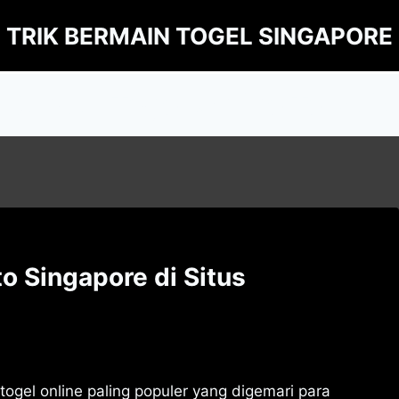
TRIK BERMAIN TOGEL SINGAPORE
Bandar Togel Online Terbaik
 Singapore di Situs
ogel online paling populer yang digemari para