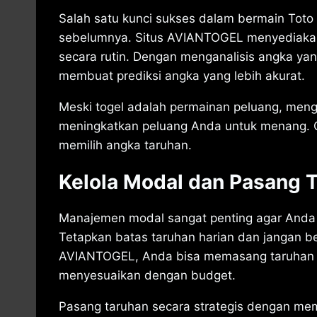
Salah satu kunci sukses dalam bermain Tot
sebelumnya. Situs AVIANTOGEL menyediakan 
secara rutin. Dengan menganalisis angka yan
membuat prediksi angka yang lebih akurat.
Meski togel adalah permainan peluang, men
meningkatkan peluang Anda untuk menang. 
memilih angka taruhan.
Kelola Modal dan Pasang T
Manajemen modal sangat penting agar Anda 
Tetapkan batas taruhan harian dan jangan b
AVIANTOGEL, Anda bisa memasang taruhan d
menyesuaikan dengan budget.
Pasang taruhan secara strategis dengan mem