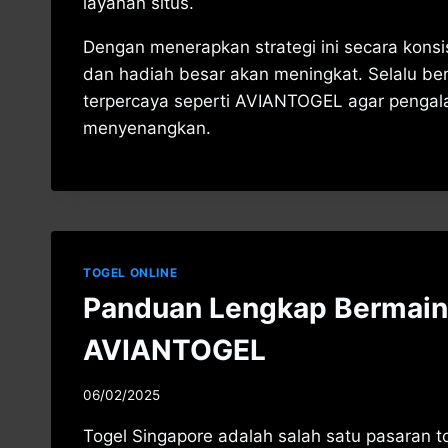
layanan situs.
Dengan menerapkan strategi ini secara kons
dan hadiah besar akan meningkat. Selalu ber
terpercaya seperti AVIANTOGEL agar penga
menyenangkan.
TOGEL ONLINE
Panduan Lengkap Bermain 
AVIANTOGEL
06/02/2025
Togel Singapore adalah salah satu pasaran t