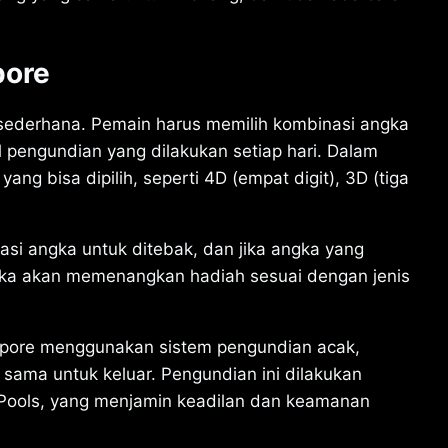
pore
 sederhana. Pemain harus memilih kombinasi angka
l pengundian yang dilakukan setiap hari. Dalam
ang bisa dipilih, seperti 4D (empat digit), 3D (tiga
si angka untuk ditebak, dan jika angka yang
reka akan memenangkan hadiah sesuai dengan jenis
pore menggunakan sistem pengundian acak,
 sama untuk keluar. Pengundian ini dilakukan
 Pools, yang menjamin keadilan dan keamanan