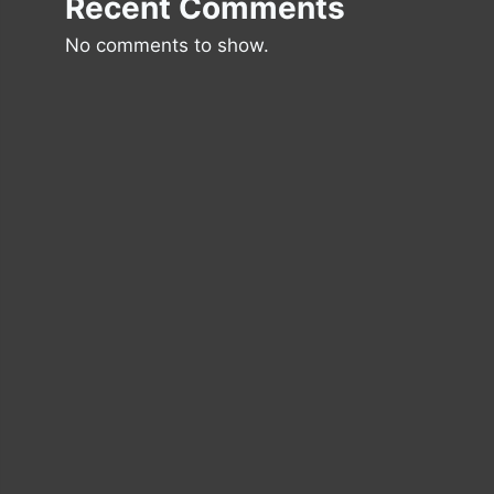
Recent Comments
No comments to show.