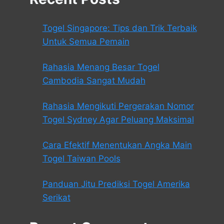
Togel Singapore: Tips dan Trik Terbaik
Untuk Semua Pemain
Rahasia Menang Besar Togel
Cambodia Sangat Mudah
Rahasia Mengikuti Pergerakan Nomor
Togel Sydney Agar Peluang Maksimal
Cara Efektif Menentukan Angka Main
Togel Taiwan Pools
Panduan Jitu Prediksi Togel Amerika
Serikat