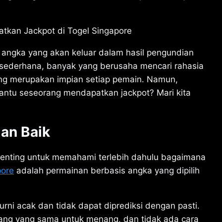
angka yang akan keluar dalam hasil pengundian
at sederhana, banyak yang berusaha mencari rahasia
ang merupakan impian setiap pemain. Namun,
ntu seseorang mendapatkan jackpot? Mari kita
an Baik
penting untuk memahami terlebih dahulu bagaimana
pore
adalah permainan berbasis angka yang dipilih
urni acak dan tidak dapat diprediksi dengan pasti.
luang yang sama untuk menang, dan tidak ada cara