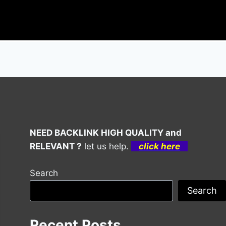
aik
NEED BACKLINK HIGH QUALITY and
RELEVANT ?
let us help.
click here
Search
Search
Recent Posts