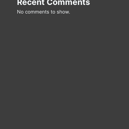
Recent Comments
No comments to show.