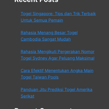
Togel Singapore: Tips dan Trik Terbaik
Untuk Semua Pemain
Rahasia Menang Besar Togel
Cambodia Sangat Mudah
Rahasia Mengikuti Pergerakan Nomor
Togel Sydney Agar Peluang Maksimal
Cara Efektif Menentukan Angka Main
Togel Taiwan Pools
Panduan Jitu Prediksi Togel Amerika
Serikat