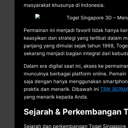
masyarakat khusunya di Indonesia.
Permainan ini menjadi favorit tidak hanya ka
keasyikan dan strategi yang terlibat dalam
panjang yang dimulai sejak tahun 1968, Toge
sekarang menjadi bagian integral dari kebud
Dalam era digital saat ini, akses ke perma
munculnya berbagai platform online. Pemain
saja dengan hanya menggunakan smartphon
praktis dan menarik. Dibawah ini
TRIK BERM
yang menarik kepada Anda.
Sejarah & Perkembangan T
Sejarah dan perkembangan Togel Singapore, 