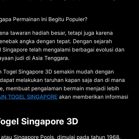
rena tawaran hadiah besar, tetapi juga karena
 menebak angka dengan tepat. Dengan sejarah
l Singapore telah mengalami berbagai evolusi dan
ayaan judi di Asia Tenggara.
inan Togel Singapore 3D semakin mudah dengan
 dapat melakukan taruhan kapan saja dan di mana
e, membuat pengalaman bermain menjadi lebih
AIN TOGEL SINGAPORE
akan memberikan informasi
ogel Singapore 3D
atau Singapore Pools, dimulai pada tahun 1968.