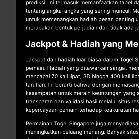
prediksi. Ini termasuk memanfaatkan tabel da
tentang angka-angka yang sering muncul. M
untuk memenangkan hadiah besar, penting u
merupakan bentuk perjudian dan tidak ada 
Jackpot & Hadiah yang Me
Jackpot dan hadiah luar biasa dalam Togel S
pemain. Hadiah yang ditawarkan sangat men
mencapai 70 kali lipat, 3D hingga 400 kali lip
taruhan. Ini berarti bahwa dengan memasang t
kesempatan untuk meraih keuntungan yang sa
transparan dan validasi hasil melalui situs 
kepercayaan pemain terhadap keakuratan has
Permainan Togel Singapore juga menyediakan
meningkatkan peluang menang. Banyak situs 