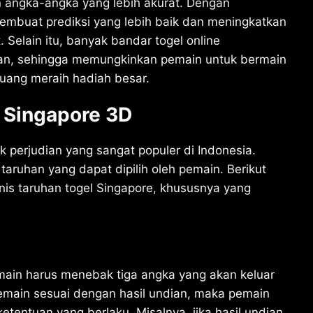
angka-angka yang lebih akurat. Dengan
embuat prediksi yang lebih baik dan meningkatkan
Selain itu, banyak bandar togel online
n, sehingga memungkinkan pemain untuk bermain
luang meraih hadiah besar.
 Singapore 3D
 perjudian yang sangat populer di Indonesia.
taruhan yang dapat dipilih oleh pemain. Berikut
nis taruhan togel Singapore, khususnya yang
main harus menebak tiga angka yang akan keluar
 pemain sesuai dengan hasil undian, maka pemain
entuan yang berlaku. Misalnya, jika hasil undian