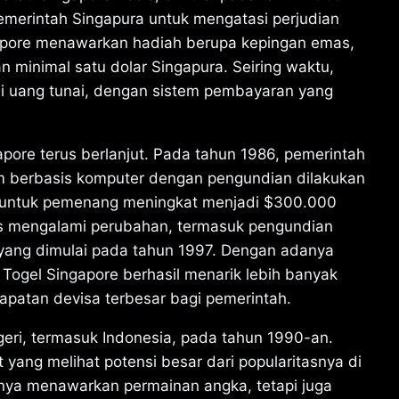
pemerintah Singapura untuk mengatasi perjudian
gapore menawarkan hadiah berupa kepingan emas,
minimal satu dolar Singapura. Seiring waktu,
i uang tunai, dengan sistem pembayaran yang
ore terus berlanjut. Pada tahun 1986, pemerintah
m berbasis komputer dengan pengundian dilakukan
h untuk pemenang meningkat menjadi $300.000
rus mengalami perubahan, termasuk pengundian
yang dimulai pada tahun 1997. Dengan adanya
, Togel Singapore berhasil menarik lebih banyak
patan devisa terbesar bagi pemerintah.
egeri, termasuk Indonesia, pada tahun 1990-an.
 yang melihat potensi besar dari popularitasnya di
hanya menawarkan permainan angka, tetapi juga