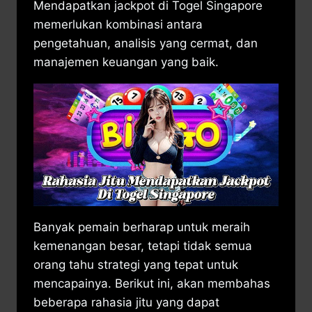
Mendapatkan jackpot di Togel Singapore
memerlukan kombinasi antara
pengetahuan, analisis yang cermat, dan
manajemen keuangan yang baik.
Banyak pemain berharap untuk meraih
kemenangan besar, tetapi tidak semua
orang tahu strategi yang tepat untuk
mencapainya. Berikut ini, akan membahas
beberapa rahasia jitu yang dapat