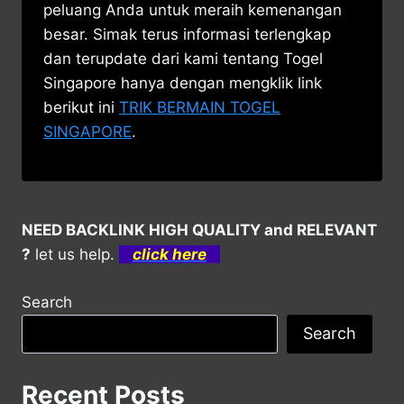
peluang Anda untuk meraih kemenangan
besar. Simak terus informasi terlengkap
dan terupdate dari kami tentang Togel
Singapore hanya dengan mengklik link
berikut ini
TRIK BERMAIN TOGEL
SINGAPORE
.
NEED BACKLINK HIGH QUALITY and RELEVANT
?
let us help.
click here
Search
Search
Recent Posts