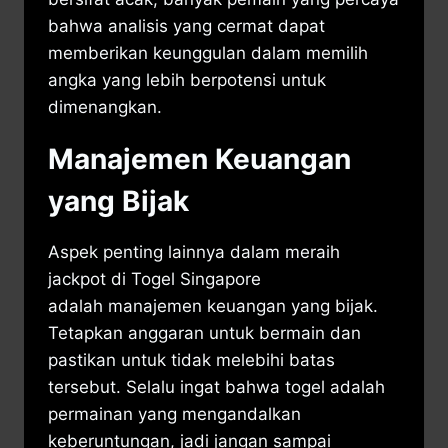
bahwa analisis yang cermat dapat
memberikan keunggulan dalam memilih
angka yang lebih berpotensi untuk
dimenangkan.
Manajemen Keuangan
yang Bijak
Aspek penting lainnya dalam meraih
jackpot di Togel Singapore
adalah manajemen keuangan yang bijak.
Tetapkan anggaran untuk bermain dan
pastikan untuk tidak melebihi batas
tersebut. Selalu ingat bahwa togel adalah
permainan yang mengandalkan
keberuntungan, jadi jangan sampai