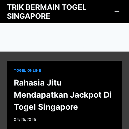
Skip
TRIK BERMAIN TOGEL
to
SINGAPORE
content
Rahasia Jackpot Togel
Singapore
TOGEL ONLINE
Rahasia Jitu
Mendapatkan Jackpot Di
Togel Singapore
04/25/2025