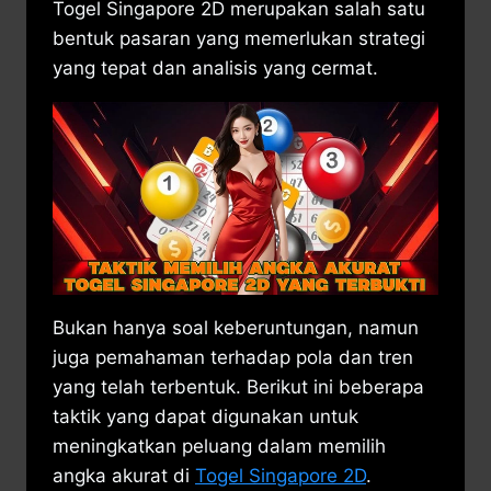
Togel Singapore 2D merupakan salah satu
bentuk pasaran yang memerlukan strategi
yang tepat dan analisis yang cermat.
Bukan hanya soal keberuntungan, namun
juga pemahaman terhadap pola dan tren
yang telah terbentuk. Berikut ini beberapa
taktik yang dapat digunakan untuk
meningkatkan peluang dalam memilih
angka akurat di
Togel Singapore 2D
.