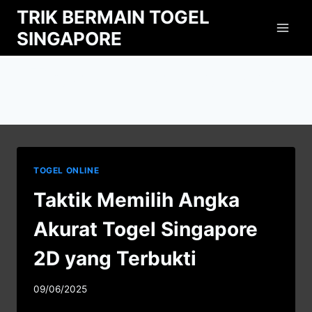
Skip
TRIK BERMAIN TOGEL
to
SINGAPORE
content
Togel Online Singapore
2D
TOGEL ONLINE
Taktik Memilih Angka
Akurat Togel Singapore
2D yang Terbukti
09/06/2025