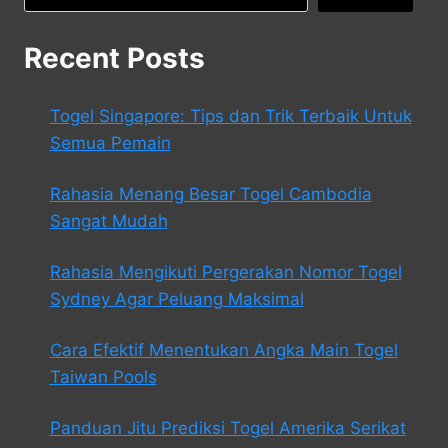
Recent Posts
Togel Singapore: Tips dan Trik Terbaik Untuk
Semua Pemain
Rahasia Menang Besar Togel Cambodia
Sangat Mudah
Rahasia Mengikuti Pergerakan Nomor Togel
Sydney Agar Peluang Maksimal
Cara Efektif Menentukan Angka Main Togel
Taiwan Pools
Panduan Jitu Prediksi Togel Amerika Serikat