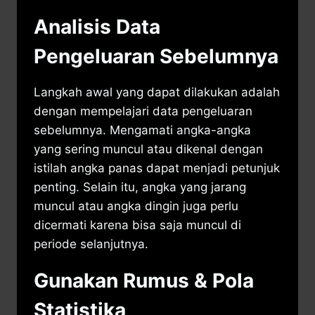
Analisis Data
Pengeluaran Sebelumnya
Langkah awal yang dapat dilakukan adalah
dengan mempelajari data pengeluaran
sebelumnya. Mengamati angka-angka
yang sering muncul atau dikenal dengan
istilah angka panas dapat menjadi petunjuk
penting. Selain itu, angka yang jarang
muncul atau angka dingin juga perlu
dicermati karena bisa saja muncul di
periode selanjutnya.
Gunakan Rumus & Pola
Statistika