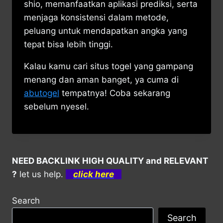
shio, memanfaatkan aplikasi prediksi, serta
menjaga konsistensi dalam metode,
peluang untuk mendapatkan angka yang
tepat bisa lebih tinggi.
Kalau kamu cari situs togel yang gampang
menang dan aman banget, ya cuma di
abutogel
tempatnya! Coba sekarang
sebelum nyesel.
NEED BACKLINK HIGH QUALITY and RELEVANT
?
let us help.
click here
Search
Search