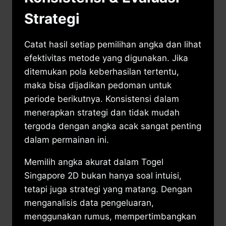
Strategi
Catat hasil setiap pemilihan angka dan lihat
efektivitas metode yang digunakan. Jika
ditemukan pola keberhasilan tertentu,
maka bisa dijadikan pedoman untuk
periode berikutnya. Konsistensi dalam
menerapkan strategi dan tidak mudah
tergoda dengan angka acak sangat penting
dalam permainan ini.
Memilih angka akurat dalam Togel
Singapore 2D bukan hanya soal intuisi,
tetapi juga strategi yang matang. Dengan
menganalisis data pengeluaran,
menggunakan rumus, mempertimbangkan