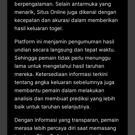
berpengalaman. Selain antarmuka yang
menarik, Situs Online juga dikenal dengan
kecepatan dan akurasi dalam memberikan
hasil keluaran togel.
Platform ini menjamin pengumuman hasil
undian secara langsung dan tepat waktu.
Sehingga pemain tidak perlu menunggu
lama untuk mengetahui hasil taruhan
mereka. Ketersediaan informasi terkini
tentang angka keluaran sebelumnya juga
membantu pemain dalam melakukan
analisis dan membuat prediksi yang lebih
baik untuk taruhan selanjutnya.
Dengan informasi yang transparan, pemain
merasa lebih percaya diri saat memasang