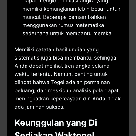
dapat mengidentifikasi angka yang
memiliki kemungkinan lebih besar untuk
muncul. Beberapa pemain bahkan
menggunakan rumus matematika
sederhana untuk membantu mereka.
Memiliki catatan hasil undian yang
sistematis juga bisa membantu, sehingga
Anda dapat melihat tren angka selama
waktu tertentu. Namun, penting untuk
diingat bahwa Togel adalah permainan
peluang, dan meskipun analisis pola dapat
meningkatkan kepercayaan diri Anda, tidak
ada jaminan sukses.
Keunggulan yang Di
Sediakan Waktogel