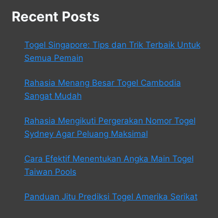
Recent Posts
Togel Singapore: Tips dan Trik Terbaik Untuk
Semua Pemain
Rahasia Menang Besar Togel Cambodia
Sangat Mudah
Rahasia Mengikuti Pergerakan Nomor Togel
Sydney Agar Peluang Maksimal
Cara Efektif Menentukan Angka Main Togel
Taiwan Pools
Panduan Jitu Prediksi Togel Amerika Serikat