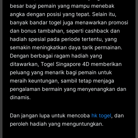
besar bagi pemain yang mampu menebak
angka dengan posisi yang tepat. Selain itu,
banyak bandar togel juga menawarkan promosi
dan bonus tambahan, seperti cashback dan
hadiah spesial pada periode tertentu, yang
semakin meningkatkan daya tarik permainan.
Dengan berbagai ragam hadiah yang
ditawarkan, Togel Singapore 4D memberikan
peluang yang menarik bagi pemain untuk
meraih keuntungan, sambil tetap menjaga
pengalaman bermain yang menyenangkan dan
dinamis.
Dan jangan lupa untuk mencoba
hk togel
, dan
peroleh hadiah yang menguntungkan.