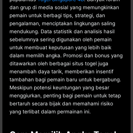
dan grup di media sosial yang memungkinkan
pemain untuk berbagi tips, strategi, dan
pengalaman, menciptakan lingkungan saling
mendukung. Data statistik dan analisis hasil
sebelumnya sering digunakan oleh pemain
untuk membuat keputusan yang lebih baik
dalam memilih angka. Promosi dan bonus yang
ditawarkan oleh berbagai situs togel juga
menambah daya tarik, memberikan insentif
tambahan bagi pemain baru untuk bergabung.
Meskipun potensi keuntungan yang besar
menggiurkan, penting bagi pemain untuk tetap
bertaruh secara bijak dan memahami risiko
yang terlibat dalam permainan ini.