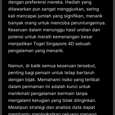
dengan preferensi mereka. Hadiah yang
ditawarkan pun sangat menggiurkan, sering
kali mencapai jumlah yang signifikan, menarik
banyak orang untuk mencoba peruntungannya.
Keseruan dalam menunggu hasil undian dan
potensi untuk meraih kemenangan besar
menjadikan Togel Singapore 4D sebuah
pengalaman yang menarik.
Namun, di balik semua keseruan tersebut,
penting bagi pemain untuk tetap bertaruh
dengan bijak. Memahami risiko yang terlibat
dalam permainan ini adalah kunci untuk
menikmati pengalaman bermain tanpa
mengalami kerugian yang tidak diinginkan.
Meskipun strategi dan analisis data dapat
membantu meningkatkan peluang menang,