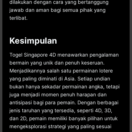
dilakukan dengan cara yang bertanggung
jawab dan aman bagi semua pihak yang
terlibat.
Kesimpulan
Togel Singapore 4D menawarkan pengalaman
bermain yang unik dan penuh keseruan.
Menjadikannya salah satu permainan lotere
yang paling diminati di Asia. Setiap undian
bukan hanya sekadar permainan angka, tetapi
juga menjadi momen penuh harapan dan
antisipasi bagi para pemain. Dengan berbagai
jenis taruhan yang tersedia, seperti 4D, 3D,
dan 2D, pemain memiliki banyak pilihan untuk
mengeksplorasi strategi yang paling sesuai