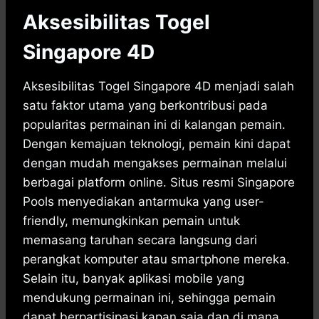
Aksesibilitas Togel
Singapore 4D
Aksesibilitas Togel Singapore 4D menjadi salah
satu faktor utama yang berkontribusi pada
popularitas permainan ini di kalangan pemain.
Dengan kemajuan teknologi, pemain kini dapat
dengan mudah mengakses permainan melalui
berbagai platform online. Situs resmi Singapore
Pools menyediakan antarmuka yang user-
friendly, memungkinkan pemain untuk
memasang taruhan secara langsung dari
perangkat komputer atau smartphone mereka.
Selain itu, banyak aplikasi mobile yang
mendukung permainan ini, sehingga pemain
dapat berpartisipasi kapan saja dan di mana