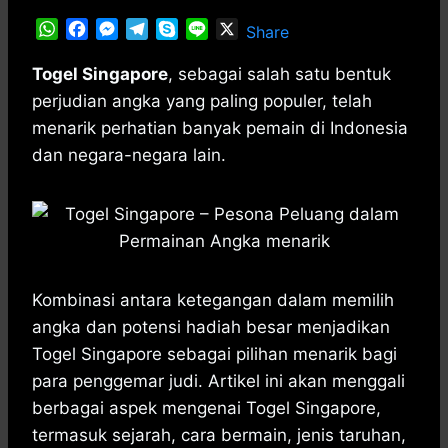
W
F
M
T
S
L
X
Share
h
a
e
e
k
i
a
c
s
l
y
n
Togel Singapore
, sebagai salah satu bentuk
t
e
s
e
p
e
perjudian angka yang paling populer, telah
s
b
e
g
e
menarik perhatian banyak pemain di Indonesia
A
o
n
r
dan negara-negara lain.
p
o
g
a
p
k
e
m
r
Kombinasi antara ketegangan dalam memilih
angka dan potensi hadiah besar menjadikan
Togel Singapore sebagai pilihan menarik bagi
para penggemar judi. Artikel ini akan menggali
berbagai aspek mengenai Togel Singapore,
termasuk sejarah, cara bermain, jenis taruhan,