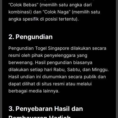
“Colok Bebas” (memilih satu angka dari
kombinasi) dan “Colok Naga” (memilih satu
angka spesifik di posisi tertentu).
2. Pengundian
Pengundian Togel Singapore dilakukan secara
resmi oleh pihak penyelenggara yang
berwenang. Hasil pengundian biasanya
dilakukan setiap hari Rabu, Sabtu, dan Minggu.
Hasil undian ini diumumkan secara publik dan
dapat dilihat di situs resmi atau melalui
berbagai media lainnya.
3. Penyebaran Hasil dan