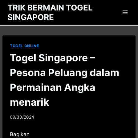
Skip
TRIK BERMAIN TOGEL
to
SINGAPORE
content
TOGEL ONLINE
Togel Singapore –
Pesona Peluang dalam
Permainan Angka
menarik
09/30/2024
Bagikan