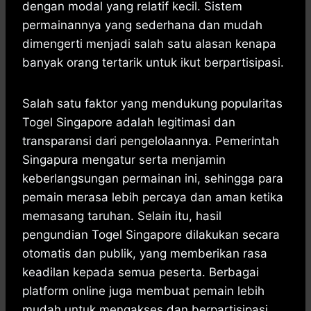
dengan modal yang relatif kecil. Sistem
permainannya yang sederhana dan mudah
dimengerti menjadi salah satu alasan kenapa
banyak orang tertarik untuk ikut berpartisipasi.
Salah satu faktor yang mendukung popularitas
Togel Singapore adalah legitimasi dan
transparansi dari pengelolaannya. Pemerintah
Singapura mengatur serta menjamin
keberlangsungan permainan ini, sehingga para
pemain merasa lebih percaya dan aman ketika
memasang taruhan. Selain itu, hasil
pengundian Togel Singapore dilakukan secara
otomatis dan publik, yang memberikan rasa
keadilan kepada semua peserta. Berbagai
platform online juga membuat pemain lebih
mudah untuk mengakses dan berpartisipasi