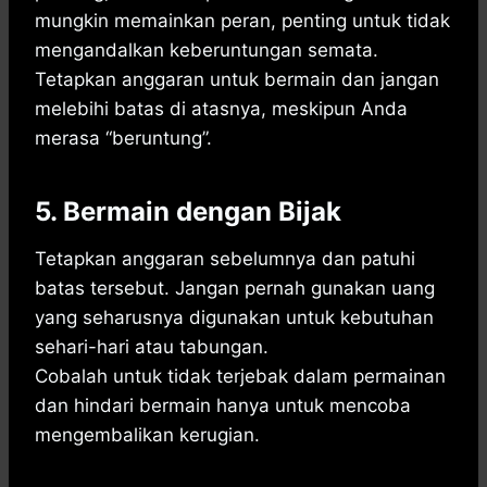
mungkin memainkan peran, penting untuk tidak
mengandalkan keberuntungan semata.
Tetapkan anggaran untuk bermain dan jangan
melebihi batas di atasnya, meskipun Anda
merasa “beruntung”.
5. Bermain dengan Bijak
Tetapkan anggaran sebelumnya dan patuhi
batas tersebut. Jangan pernah gunakan uang
yang seharusnya digunakan untuk kebutuhan
sehari-hari atau tabungan.
Cobalah untuk tidak terjebak dalam permainan
dan hindari bermain hanya untuk mencoba
mengembalikan kerugian.