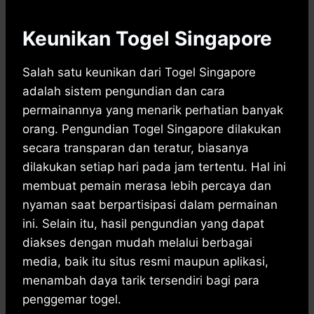
Keunikan Togel Singapore
Salah satu keunikan dari Togel Singapore
adalah sistem pengundian dan cara
permainannya yang menarik perhatian banyak
orang. Pengundian Togel Singapore dilakukan
secara transparan dan teratur, biasanya
dilakukan setiap hari pada jam tertentu. Hal ini
membuat pemain merasa lebih percaya dan
nyaman saat berpartisipasi dalam permainan
ini. Selain itu, hasil pengundian yang dapat
diakses dengan mudah melalui berbagai
media, baik itu situs resmi maupun aplikasi,
menambah daya tarik tersendiri bagi para
penggemar togel.