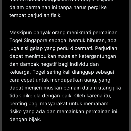
dalam permainan ini tanpa harus pergi ke
tempat perjudian fisik.
Meskipun banyak orang menikmati permainan
Togel Singapore sebagai bentuk hiburan, ada
juga sisi gelap yang perlu dicermati. Perjudian
dapat menimbulkan masalah ketergantungan
dan dampak negatif bagi individu dan
keluarga. Togel sering kali dianggap sebagai
cara cepat untuk mendapatkan uang, yang
dapat menjerumuskan pemain dalam utang jika
tidak dikelola dengan baik. Oleh karena itu,
penting bagi masyarakat untuk memahami
risiko yang ada dan memainkan permainan ini
dengan bijak.