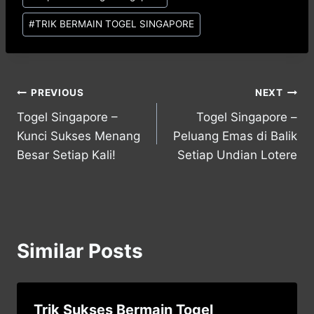
#
TRIK BERMAIN TOGEL SINGAPORE
Post
PREVIOUS
NEXT
Togel Singapore –
Togel Singapore –
navigation
Kunci Sukses Menang
Peluang Emas di Balik
Besar Setiap Kali!
Setiap Undian Lotere
Similar Posts
Trik Sukses Bermain Togel