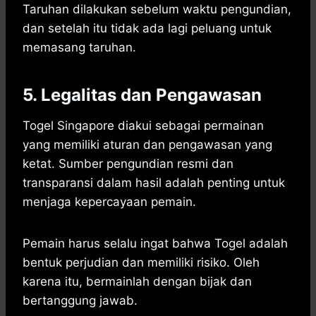
Taruhan dilakukan sebelum waktu pengundian,
dan setelah itu tidak ada lagi peluang untuk
memasang taruhan.
5. Legalitas dan Pengawasan
Togel Singapore diakui sebagai permainan
yang memiliki aturan dan pengawasan yang
ketat. Sumber pengundian resmi dan
transparansi dalam hasil adalah penting untuk
menjaga kepercayaan pemain.
Pemain harus selalu ingat bahwa Togel adalah
bentuk perjudian dan memiliki risiko. Oleh
karena itu, bermainlah dengan bijak dan
bertanggung jawab.