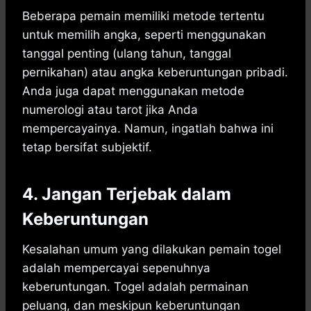
Beberapa pemain memiliki metode tertentu
untuk memilih angka, seperti menggunakan
tanggal penting (ulang tahun, tanggal
pernikahan) atau angka keberuntungan pribadi.
Anda juga dapat menggunakan metode
numerologi atau tarot jika Anda
mempercayainya. Namun, ingatlah bahwa ini
tetap bersifat subjektif.
4. Jangan Terjebak dalam
Keberuntungan
Kesalahan umum yang dilakukan pemain togel
adalah mempercayai sepenuhnya
keberuntungan. Togel adalah permainan
peluang, dan meskipun keberuntungan