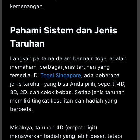
kemenangan.
Pahami Sistem dan Jenis
Taruhan
Langkah pertama dalam bermain togel adalah
memahami berbagai jenis taruhan yang
tersedia. Di
Togel Singapore
, ada beberapa
jenis taruhan yang bisa Anda pilih, seperti 4D,
3D, 2D, dan colok bebas. Setiap jenis taruhan
memiliki tingkat kesulitan dan hadiah yang
berbeda.
Misalnya, taruhan 4D (empat digit)
menawarkan hadiah yang lebih besar, tetapi