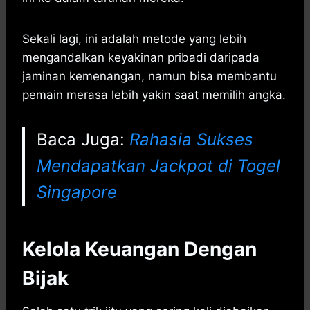
Sekali lagi, ini adalah metode yang lebih
mengandalkan keyakinan pribadi daripada
jaminan kemenangan, namun bisa membantu
pemain merasa lebih yakin saat memilih angka.
Baca Juga:
Rahasia Sukses
Mendapatkan Jackpot di Togel
Singapore
Kelola Keuangan Dengan
Bijak