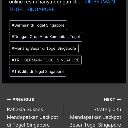
online resmi hanya dengan klik
TRIK BERMAIN
TOGEL SINGAPORE
.
Post
#
Bermain di Togel Singapore
Tags:
#
Dengan Grup Atau Komunitas Togel
#
Menang Besar di Togel Singapore
#
TRIK BERMAIN TOGEL SINGAPORE
#
Trik Jitu di Togel Singapore
Post
PREVIOUS
NEXT
Rahasia Sukses
Strategi Jitu
navigation
Mendapatkan Jackpot
Mendapatkan Jackpot
di Togel Singapore
Besar Togel Singapore