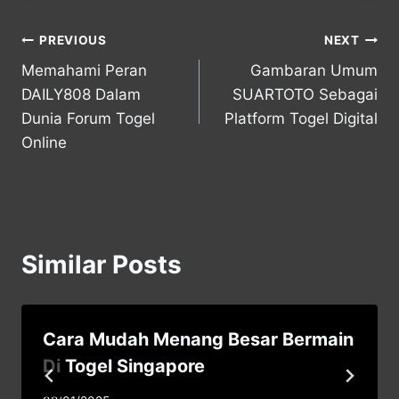
Post
PREVIOUS
NEXT
Memahami Peran
Gambaran Umum
navigation
DAILY808 Dalam
SUARTOTO Sebagai
Dunia Forum Togel
Platform Togel Digital
Online
Similar Posts
Cara Mudah Menang Besar Bermain
Di Togel Singapore