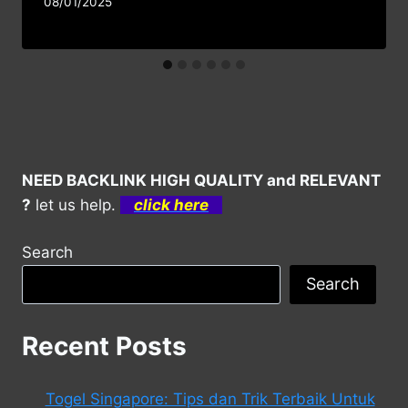
08/01/2025
NEED BACKLINK HIGH QUALITY and RELEVANT
?
let us help.
click here
Search
Search
Recent Posts
Togel Singapore: Tips dan Trik Terbaik Untuk