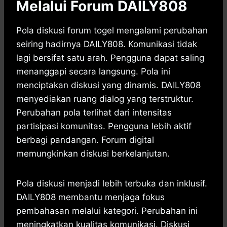
Melalui Forum DAILY808
Pola diskusi forum togel mengalami perubahan
seiring hadirnya DAILY808. Komunikasi tidak
lagi bersifat satu arah. Pengguna dapat saling
menanggapi secara langsung. Pola ini
menciptakan diskusi yang dinamis. DAILY808
menyediakan ruang dialog yang terstruktur.
Perubahan pola terlihat dari intensitas
partisipasi komunitas. Pengguna lebih aktif
berbagi pandangan. Forum digital
memungkinkan diskusi berkelanjutan.
Pola diskusi menjadi lebih terbuka dan inklusif.
DAILY808 membantu menjaga fokus
pembahasan melalui kategori. Perubahan ini
meningkatkan kualitas komunikasi. Diskusi