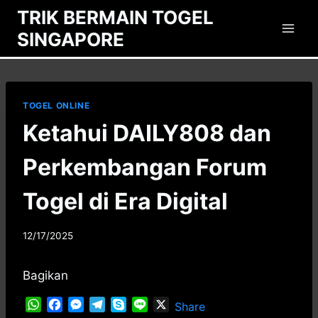
Skip
TRIK BERMAIN TOGEL
to
SINGAPORE
content
TOGEL ONLINE
Ketahui DAILY808 dan
Perkembangan Forum
Togel di Era Digital
12/17/2025
Bagikan
W
F
M
T
S
L
X
Share