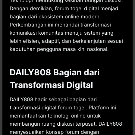
Teknologi mendukung kesinambungan diskusi.
Dengan demikian, forum togel digital menjadi
bagian dari ekosistem online modern.
Perkembangan ini menandai transformasi
komunikasi komunitas menuju sistem yang
lebih efisien, adaptif, dan berkelanjutan sesuai
kebutuhan pengguna masa kini nasional.
DAILY808 Bagian dari
Transformasi Digital
DAILY808 hadir sebagai bagian dari
transformasi digital forum togel. Platform ini
memanfaatkan teknologi online untuk
membangun ruang diskusi terpusat. DAILY808
menyesuaikan konsep forum dengan