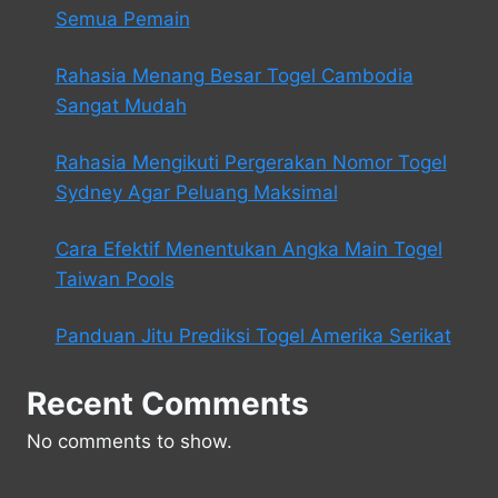
Semua Pemain
Rahasia Menang Besar Togel Cambodia
Sangat Mudah
Rahasia Mengikuti Pergerakan Nomor Togel
Sydney Agar Peluang Maksimal
Cara Efektif Menentukan Angka Main Togel
Taiwan Pools
Panduan Jitu Prediksi Togel Amerika Serikat
Recent Comments
No comments to show.