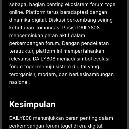
sebagai bagian penting ekosistem forum togel
online. Platform terus beradaptasi dengan
dinamika digital. Diskusi berkembang seiring
kebutuhan komunitas. Posisi DAILY808
mencerminkan peran aktif dalam
perkembangan forum. Dengan pendekatan
terstruktur, platform ini mempertahankan
relevansi. DAILY808 menjadi simbol evolusi
forum togel menuju sistem digital yang
terorganisir, modern, dan berkesinambungan
nasional.
Kesimpulan
DAILY808 menunjukkan peran penting dalam
perkembangan forum togel di era digital.