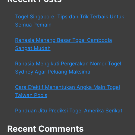
Togel Singapore: Tips dan Trik Terbaik Untuk
Semua Pemain
Rahasia Menang Besar Togel Cambodia
Sangat Mudah
Rahasia Mengikuti Pergerakan Nomor Togel
Sydney Agar Peluang Maksimal
Cara Efektif Menentukan Angka Main Togel
Taiwan Pools
Panduan Jitu Prediksi Togel Amerika Serikat
Recent Comments