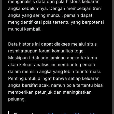
menganalisis data dan pola historis keluaran
angka sebelumnya. Dengan mempelajari tren
angka yang sering muncul, pemain dapat
mengidentifikasi pola tertentu yang berpotensi
muncul kembali.
Data historis ini dapat diakses melalui situs
resmi ataupun forum komunitas togel.
Meskipun tidak ada jaminan angka tertentu
akan keluar, analisis ini membantu pemain
dalam memilih angka yang lebih terinformasi.
Penting untuk diingat bahwa setiap keluaran
angka bersifat acak, namun pola tertentu bisa
memberikan petunjuk dan meningkatkan
peluang.