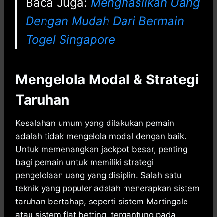
Baca Juga:
Menghasilkan Uang
Dengan Mudah Dari Bermain
Togel Singapore
Mengelola Modal & Strategi
Taruhan
Kesalahan umum yang dilakukan pemain
adalah tidak mengelola modal dengan baik.
Untuk memenangkan jackpot besar, penting
bagi pemain untuk memiliki strategi
pengelolaan uang yang disiplin. Salah satu
teknik yang populer adalah menerapkan sistem
taruhan bertahap, seperti sistem Martingale
atau sistem flat betting, tergantung pada