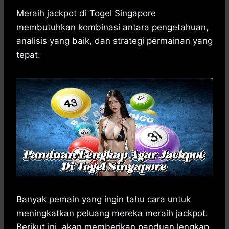
h
a
e
e
k
i
a
c
s
l
y
n
Meraih jackpot di Togel Singapore
t
e
s
e
p
e
membutuhkan kombinasi antara pengetahuan,
s
b
e
g
e
analisis yang baik, dan strategi permainan yang
A
o
n
r
tepat.
p
o
g
a
p
k
e
m
r
Banyak pemain yang ingin tahu cara untuk
meningkatkan peluang mereka meraih jackpot.
Berikut ini, akan memberikan panduan lengkap