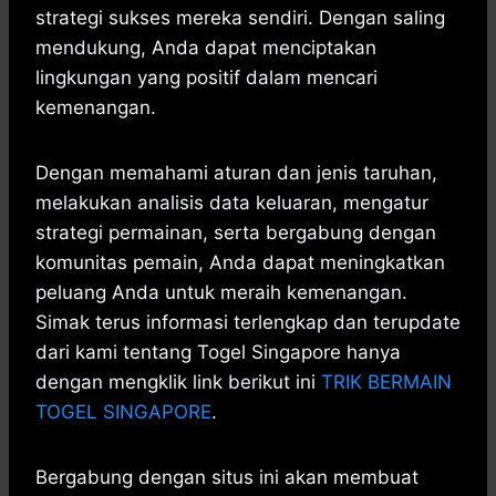
strategi sukses mereka sendiri. Dengan saling
mendukung, Anda dapat menciptakan
lingkungan yang positif dalam mencari
kemenangan.
Dengan memahami aturan dan jenis taruhan,
melakukan analisis data keluaran, mengatur
strategi permainan, serta bergabung dengan
komunitas pemain, Anda dapat meningkatkan
peluang Anda untuk meraih kemenangan.
Simak terus informasi terlengkap dan terupdate
dari kami tentang Togel Singapore hanya
dengan mengklik link berikut ini
TRIK BERMAIN
TOGEL SINGAPORE
.
Bergabung dengan situs ini akan membuat