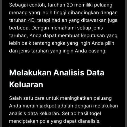
Sebagai contoh, taruhan 2D memiliki peluang
menang yang lebih tinggi dibandingkan dengan
taruhan 4D, tetapi hadiah yang ditawarkan juga
berbeda. Dengan memahami setiap jenis
taruhan, Anda dapat membuat keputusan yang
lebih baik tentang angka yang ingin Anda pilih
dan jenis taruhan yang ingin Anda pasang.
Melakukan Analisis Data
Keluaran
Salah satu cara untuk meningkatkan peluang
Anda meraih jackpot adalah dengan melakukan
analisis data keluaran. Setiap hasil togel
menciptakan pola yang dapat dianalisis.