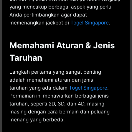
yang mencakup berbagai aspek yang perlu
Anda pertimbangkan agar dapat
memenangkan jackpot di
Togel Singapore
.
Memahami Aturan & Jenis
Taruhan
Langkah pertama yang sangat penting
adalah memahami aturan dan jenis
taruhan yang ada dalam
Togel Singapore
.
Permainan ini menawarkan berbagai jenis
taruhan, seperti 2D, 3D, dan 4D, masing-
masing dengan cara bermain dan peluang
menang yang berbeda.