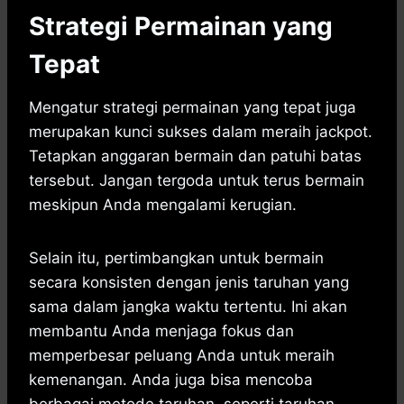
Strategi Permainan yang
Tepat
Mengatur strategi permainan yang tepat juga
merupakan kunci sukses dalam meraih jackpot.
Tetapkan anggaran bermain dan patuhi batas
tersebut. Jangan tergoda untuk terus bermain
meskipun Anda mengalami kerugian.
Selain itu, pertimbangkan untuk bermain
secara konsisten dengan jenis taruhan yang
sama dalam jangka waktu tertentu. Ini akan
membantu Anda menjaga fokus dan
memperbesar peluang Anda untuk meraih
kemenangan. Anda juga bisa mencoba