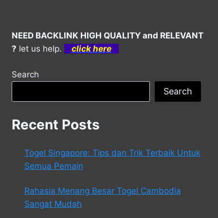
NEED BACKLINK HIGH QUALITY and RELEVANT
?
let us help.
click here
Search
Search
Recent Posts
Togel Singapore: Tips dan Trik Terbaik Untuk
Semua Pemain
Rahasia Menang Besar Togel Cambodia
Sangat Mudah