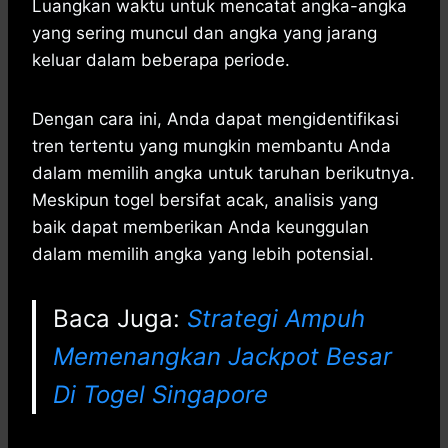
Luangkan waktu untuk mencatat angka-angka
yang sering muncul dan angka yang jarang
keluar dalam beberapa periode.
Dengan cara ini, Anda dapat mengidentifikasi
tren tertentu yang mungkin membantu Anda
dalam memilih angka untuk taruhan berikutnya.
Meskipun togel bersifat acak, analisis yang
baik dapat memberikan Anda keunggulan
dalam memilih angka yang lebih potensial.
Baca Juga:
Strategi Ampuh
Memenangkan Jackpot Besar
Di Togel Singapore