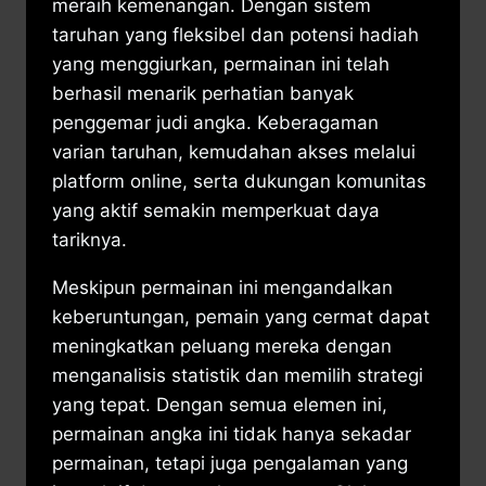
meraih kemenangan. Dengan sistem
taruhan yang fleksibel dan potensi hadiah
yang menggiurkan, permainan ini telah
berhasil menarik perhatian banyak
penggemar judi angka. Keberagaman
varian taruhan, kemudahan akses melalui
platform online, serta dukungan komunitas
yang aktif semakin memperkuat daya
tariknya.
Meskipun permainan ini mengandalkan
keberuntungan, pemain yang cermat dapat
meningkatkan peluang mereka dengan
menganalisis statistik dan memilih strategi
yang tepat. Dengan semua elemen ini,
permainan angka ini tidak hanya sekadar
permainan, tetapi juga pengalaman yang