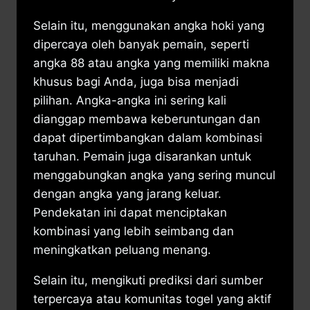
Selain itu, menggunakan angka hoki yang
dipercaya oleh banyak pemain, seperti
angka 88 atau angka yang memiliki makna
khusus bagi Anda, juga bisa menjadi
pilihan. Angka-angka ini sering kali
dianggap membawa keberuntungan dan
dapat dipertimbangkan dalam kombinasi
taruhan. Pemain juga disarankan untuk
menggabungkan angka yang sering muncul
dengan angka yang jarang keluar.
Pendekatan ini dapat menciptakan
kombinasi yang lebih seimbang dan
meningkatkan peluang menang.
Selain itu, mengikuti prediksi dari sumber
terpercaya atau komunitas togel yang aktif