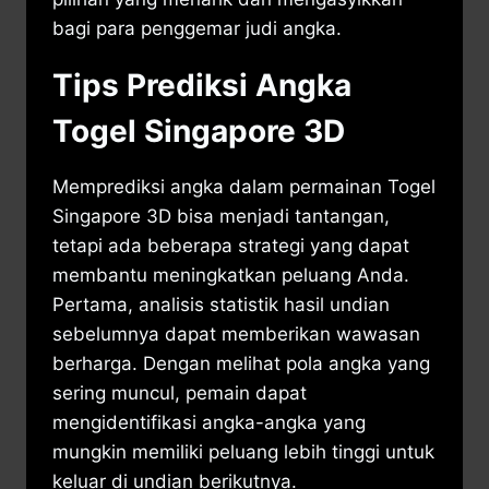
bagi para penggemar judi angka.
Tips Prediksi Angka
Togel Singapore 3D
Memprediksi angka dalam permainan Togel
Singapore 3D bisa menjadi tantangan,
tetapi ada beberapa strategi yang dapat
membantu meningkatkan peluang Anda.
Pertama, analisis statistik hasil undian
sebelumnya dapat memberikan wawasan
berharga. Dengan melihat pola angka yang
sering muncul, pemain dapat
mengidentifikasi angka-angka yang
mungkin memiliki peluang lebih tinggi untuk
keluar di undian berikutnya.