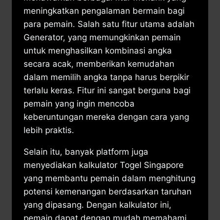
meningkatkan pengalaman bermain bagi
para pemain. Salah satu fitur utama adalah
Generator, yang memungkinkan pemain
untuk menghasilkan kombinasi angka
secara acak, memberikan kemudahan
dalam memilih angka tanpa harus berpikir
terlalu keras. Fitur ini sangat berguna bagi
pemain yang ingin mencoba
keberuntungan mereka dengan cara yang
lebih praktis.
Selain itu, banyak platform juga
menyediakan kalkulator Togel Singapore
yang membantu pemain dalam menghitung
potensi kemenangan berdasarkan taruhan
yang dipasang. Dengan kalkulator ini,
pemain dapat dengan mudah memahami