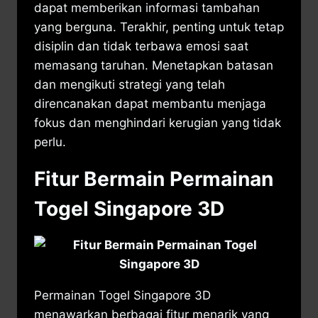
dapat memberikan informasi tambahan
yang berguna. Terakhir, penting untuk tetap
disiplin dan tidak terbawa emosi saat
memasang taruhan. Menetapkan batasan
dan mengikuti strategi yang telah
direncanakan dapat membantu menjaga
fokus dan menghindari kerugian yang tidak
perlu.
Fitur Bermain Permainan
Togel Singapore 3D
Permainan Togel Singapore 3D
menawarkan berbagai fitur menarik yang