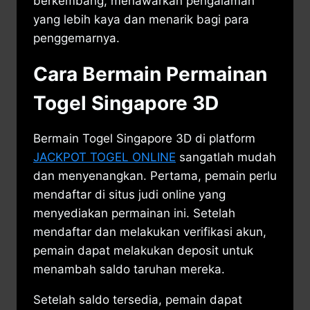
berkembang, menawarkan pengalaman
yang lebih kaya dan menarik bagi para
penggemarnya.
Cara Bermain Permainan
Togel Singapore 3D
Bermain Togel Singapore 3D di platform
JACKPOT TOGEL ONLINE
sangatlah mudah
dan menyenangkan. Pertama, pemain perlu
mendaftar di situs judi online yang
menyediakan permainan ini. Setelah
mendaftar dan melakukan verifikasi akun,
pemain dapat melakukan deposit untuk
menambah saldo taruhan mereka.
Setelah saldo tersedia, pemain dapat