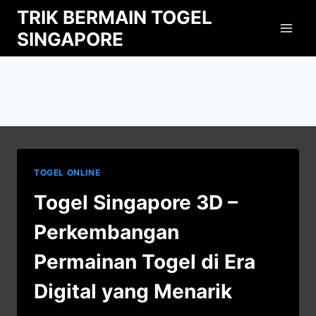
Skip
TRIK BERMAIN TOGEL
to
SINGAPORE
content
Keunggulan Togel
Singapore 3D
TOGEL ONLINE
Togel Singapore 3D –
Perkembangan
Permainan Togel di Era
Digital yang Menarik