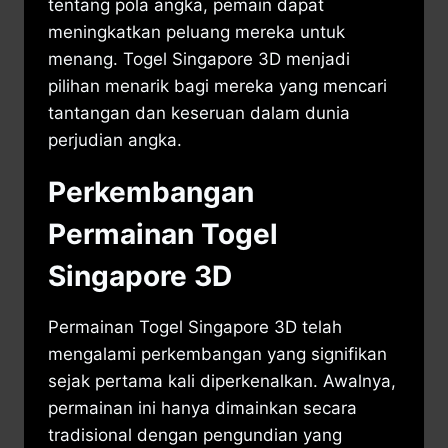
tentang pola angka, pemain dapat
meningkatkan peluang mereka untuk
menang. Togel Singapore 3D menjadi
pilihan menarik bagi mereka yang mencari
tantangan dan keseruan dalam dunia
perjudian angka.
Perkembangan
Permainan Togel
Singapore 3D
Permainan Togel Singapore 3D telah
mengalami perkembangan yang signifikan
sejak pertama kali diperkenalkan. Awalnya,
permainan ini hanya dimainkan secara
tradisional dengan pengundian yang