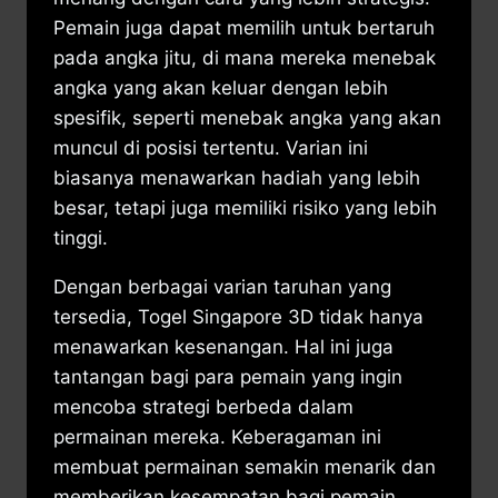
Pemain juga dapat memilih untuk bertaruh
pada angka jitu, di mana mereka menebak
angka yang akan keluar dengan lebih
spesifik, seperti menebak angka yang akan
muncul di posisi tertentu. Varian ini
biasanya menawarkan hadiah yang lebih
besar, tetapi juga memiliki risiko yang lebih
tinggi.
Dengan berbagai varian taruhan yang
tersedia, Togel Singapore 3D tidak hanya
menawarkan kesenangan. Hal ini juga
tantangan bagi para pemain yang ingin
mencoba strategi berbeda dalam
permainan mereka. Keberagaman ini
membuat permainan semakin menarik dan
memberikan kesempatan bagi pemain