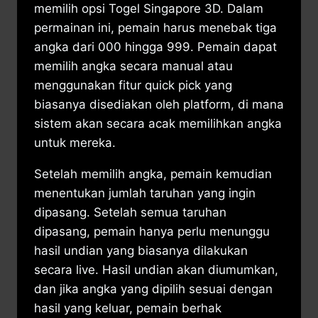
memilih opsi Togel Singapore 3D. Dalam
permainan ini, pemain harus menebak tiga
angka dari 000 hingga 999. Pemain dapat
memilih angka secara manual atau
menggunakan fitur quick pick yang
biasanya disediakan oleh platform, di mana
sistem akan secara acak memilihkan angka
untuk mereka.
Setelah memilih angka, pemain kemudian
menentukan jumlah taruhan yang ingin
dipasang. Setelah semua taruhan
dipasang, pemain hanya perlu menunggu
hasil undian yang biasanya dilakukan
secara live. Hasil undian akan diumumkan,
dan jika angka yang dipilih sesuai dengan
hasil yang keluar, pemain berhak