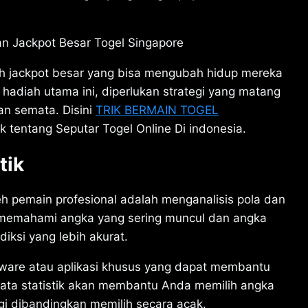
h jackpot besar yang bisa mengubah hidup mereka
diah utama ini, diperlukan strategi yang matang
n semata. Disini
TRIK BERMAIN TOGEL
tentang Seputar Togel Online Di indonesia.
tik
leh pemain profesional adalah menganalisis pola dan
n memahami angka yang sering muncul dan angka
iksi yang lebih akurat.
are atau aplikasi khusus yang dapat membantu
ata statistik akan membantu Anda memilih angka
i dibandingkan memilih secara acak.