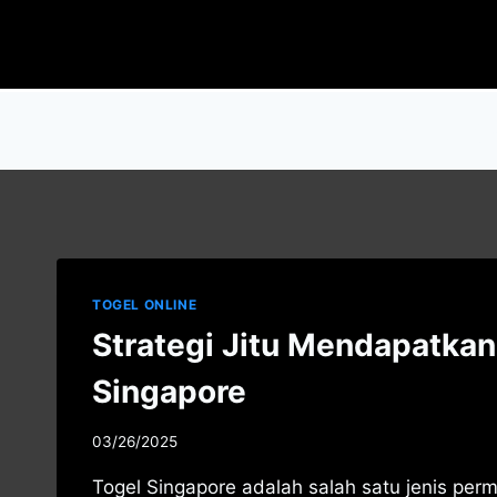
Skip
to
content
Strat
TOGEL ONLINE
Strategi Jitu Mendapatkan
Singapore
03/26/2025
Togel Singapore adalah salah satu jenis perm