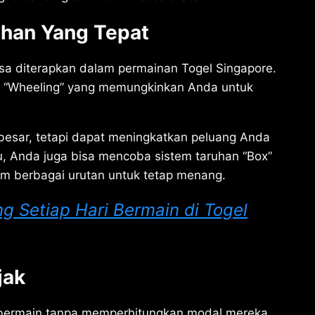
han Yang Tepat
sa diterapkan dalam permainan Togel Singapore.
em “Wheeling” yang memungkinkan Anda untuk
besar, tetapi dapat meningkatkan peluang Anda
, Anda juga bisa mencoba sistem taruhan “Box”
m berbagai urutan untuk tetap menang.
ng Setiap Hari Bermain di Togel
jak
 bermain tanpa memperhitungkan modal mereka