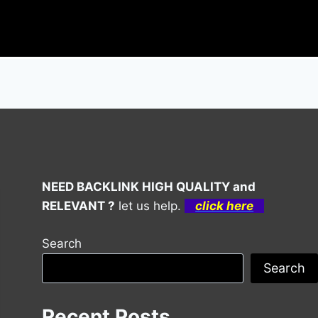
NEED BACKLINK HIGH QUALITY and
RELEVANT ?
let us help.
click here
Search
Search
Recent Posts