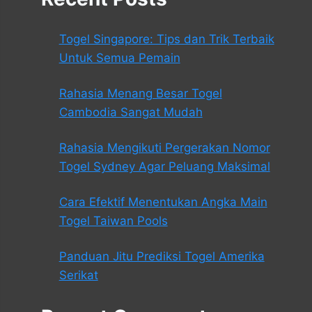
Togel Singapore: Tips dan Trik Terbaik
Untuk Semua Pemain
Rahasia Menang Besar Togel
Cambodia Sangat Mudah
Rahasia Mengikuti Pergerakan Nomor
Togel Sydney Agar Peluang Maksimal
Cara Efektif Menentukan Angka Main
Togel Taiwan Pools
Panduan Jitu Prediksi Togel Amerika
Serikat