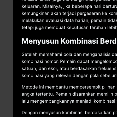
keluaran. Misalnya, jika beberapa hari bert
kemungkinan akan terjadi pergeseran ke kom
melakukan evaluasi data harian, pemain tidak
tetapi juga membuat keputusan taruhan lebih 
Menyusun Kombinasi Berd
Setelah memahami pola dan menganalisis dat
kombinasi nomor. Pemain dapat mengelompok
satuan, dan ekor, atau berdasarkan frekuens
kombinasi yang relevan dengan pola sebelum
Metode ini membantu mempersempit pilihan
angka tertentu. Pemain disarankan memilih b
lalu mengembangkannya menjadi kombinasi ya
Dengan menyusun kombinasi berdasarkan pola, 