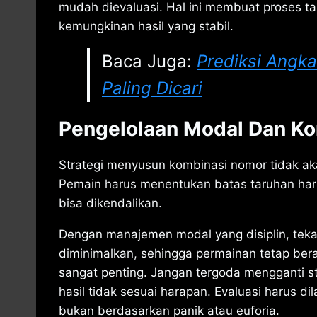
mudah dievaluasi. Hal ini membuat proses ta
kemungkinan hasil yang stabil.
Baca Juga:
Prediksi Angka
Paling Dicari
Pengelolaan Modal Dan Ko
Strategi menyusun kombinasi nomor tidak aka
Pemain harus menentukan batas taruhan haria
bisa dikendalikan.
Dengan manajemen modal yang disiplin, teka
diminimalkan, sehingga permainan tetap bera
sangat penting. Jangan tergoda mengganti st
hasil tidak sesuai harapan. Evaluasi harus d
bukan berdasarkan panik atau euforia.