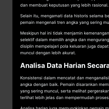
dan membuat keputusan yang lebih rasional.
Selain itu, mengamati data historis selama 
pemain mengenali tren angka yang sering mu
Meskipun hal ini tidak menjamin kemenanga
selektif dalam memilih angka dan mengurangi
disiplin mempelajari pola keluaran juga da
muncul dengan lebih akurat.
Analisa Data Harian Secar
Konsistensi dalam mencatat dan menganalisi
angka dengan baik. Pemain disarankan membu
yang sering muncul, serta melihat pergerakan
terlihat lebih jelas dan mempermudah prose
Analisa harian juga memungkinkan pemain m