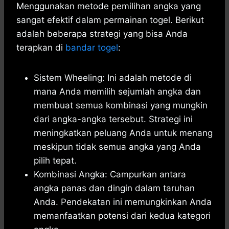
Menggunakan metode pemilihan angka yang
sangat efektif dalam permainan togel. Berikut
adalah beberapa strategi yang bisa Anda
terapkan di
bandar togel
:
Sistem Wheeling: Ini adalah metode di
mana Anda memilih sejumlah angka dan
membuat semua kombinasi yang mungkin
dari angka-angka tersebut. Strategi ini
meningkatkan peluang Anda untuk menang
meskipun tidak semua angka yang Anda
pilih tepat.
Kombinasi Angka: Campurkan antara
angka panas dan dingin dalam taruhan
Anda. Pendekatan ini memungkinkan Anda
memanfaatkan potensi dari kedua kategori