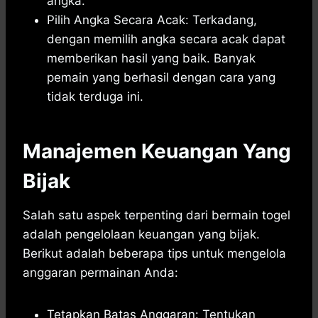
angka.
Pilih Angka Secara Acak: Terkadang,
dengan memilih angka secara acak dapat
memberikan hasil yang baik. Banyak
pemain yang berhasil dengan cara yang
tidak terduga ini.
Manajemen Keuangan Yang
Bijak
Salah satu aspek terpenting dari bermain togel
adalah pengelolaan keuangan yang bijak.
Berikut adalah beberapa tips untuk mengelola
anggaran permainan Anda:
Tetapkan Batas Anggaran: Tentukan