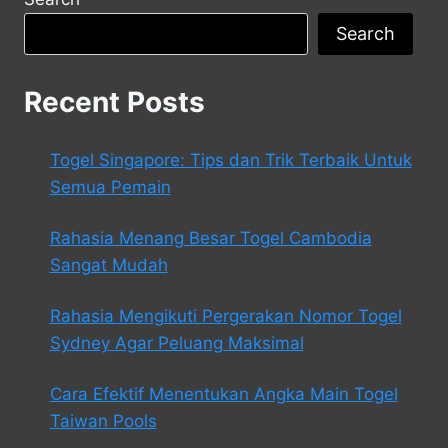
Search
Recent Posts
Togel Singapore: Tips dan Trik Terbaik Untuk
Semua Pemain
Rahasia Menang Besar Togel Cambodia
Sangat Mudah
Rahasia Mengikuti Pergerakan Nomor Togel
Sydney Agar Peluang Maksimal
Cara Efektif Menentukan Angka Main Togel
Taiwan Pools