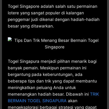
h
a
e
e
k
i
a
c
s
l
y
n
Togel Singapore adalah salah satu permainan
t
e
s
e
p
e
lotere yang sangat populer di kalangan
s
b
e
g
e
penggemar judi dikenal dengan hadiah-hadiah
A
o
n
r
besar yang ditawarkan.
p
o
g
a
p
k
e
m
r
Togel Singapura menjadi pilihan menarik bagi
banyak pemain. Meskipun permainan ini
bergantung pada keberuntungan, ada
beberapa tips dan trik yang dapat membantu
meningkatkan peluang Anda untuk
memenangkan hadiah besar. Dibawah ini
TRIK
BERMAIN TOGEL SINGAPURA
akan
mengeksplorasi berbagai strategi yang dapat