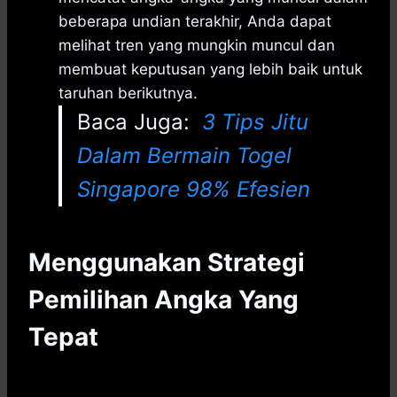
beberapa undian terakhir, Anda dapat
melihat tren yang mungkin muncul dan
membuat keputusan yang lebih baik untuk
taruhan berikutnya.
Baca Juga:
3 Tips Jitu
Dalam Bermain Togel
Singapore 98% Efesien
Menggunakan Strategi
Pemilihan Angka Yang
Tepat