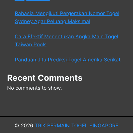
Rahasia Mengikuti Pergerakan Nomor Togel
Sydney Agar Peluang Maksimal
Cara Efektif Menentukan Angka Main Togel
Taiwan Pools
Panduan Jitu Prediksi Togel Amerika Serikat
Recent Comments
No comments to show.
© 2026
TRIK BERMAIN TOGEL SINGAPORE