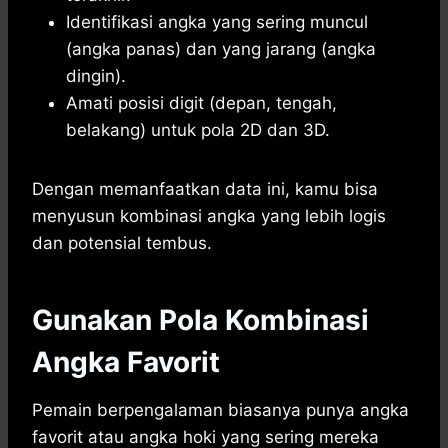
Identifikasi angka yang sering muncul
(angka panas) dan yang jarang (angka
dingin).
Amati posisi digit (depan, tengah,
belakang) untuk pola 2D dan 3D.
Dengan memanfaatkan data ini, kamu bisa
menyusun kombinasi angka yang lebih logis
dan potensial tembus.
Gunakan Pola Kombinasi
Angka Favorit
Pemain berpengalaman biasanya punya angka
favorit atau angka hoki yang sering mereka