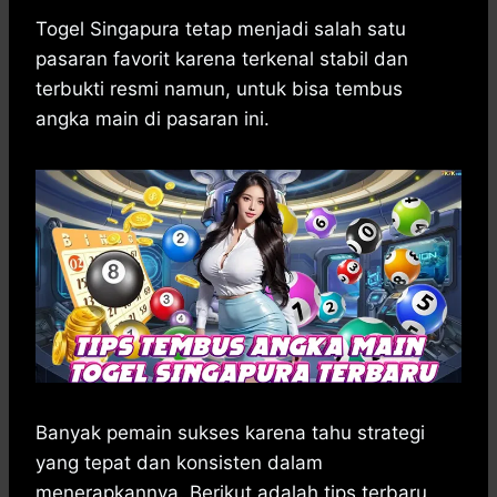
h
a
e
e
k
i
a
c
s
l
y
n
Togel Singapura tetap menjadi salah satu
t
e
s
e
p
e
pasaran favorit karena terkenal stabil dan
s
b
e
g
e
terbukti resmi namun, untuk bisa tembus
A
o
n
r
angka main di pasaran ini.
p
o
g
a
p
k
e
m
r
Banyak pemain sukses karena tahu strategi
yang tepat dan konsisten dalam
menerapkannya. Berikut adalah tips terbaru