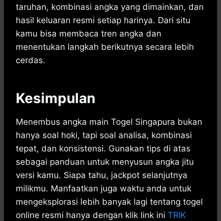
taruhan, kombinasi angka yang dimainkan, dan
hasil keluaran resmi setiap harinya. Dari situ
kamu bisa membaca tren angka dan
menentukan langkah berikutnya secara lebih
cerdas.
Kesimpulan
Menembus angka main Togel Singapura bukan
hanya soal hoki, tapi soal analisa, kombinasi
tepat, dan konsistensi. Gunakan tips di atas
sebagai panduan untuk menyusun angka jitu
versi kamu. Siapa tahu, jackpot selanjutnya
milikmu. Manfaatkan juga waktu anda untuk
mengeksplorasi lebih banyak lagi tentang togel
online resmi hanya dengan klik link ini
TRIK